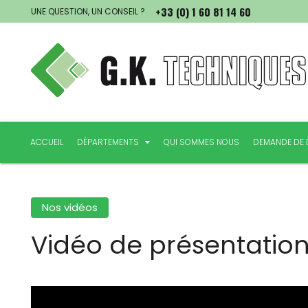
+33 (0) 1 60 81 14 60
UNE QUESTION, UN CONSEIL ?
ACCUEIL
DÉPARTEMENTS
QUI SOMMES NOUS
DEMANDE DE 
DÉPARTEMENT MANUTENTION
DÉPARTEMENT INDUSTRIE
Nos vidéos
DÉPARTEMENT THERMOLAQUAGE
Vidéo de présentatio
DÉPARTEMENT VERRE ET VITRAIL